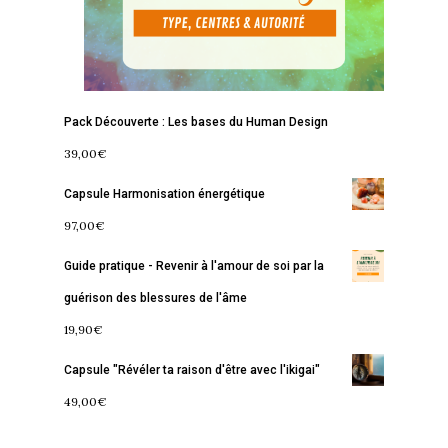
Pack Découverte : Les bases du Human Design
39,00
€
Capsule Harmonisation énergétique
97,00
€
Guide pratique - Revenir à l'amour de soi par la
guérison des blessures de l'âme
19,90
€
Capsule "Révéler ta raison d'être avec l'ikigai"
49,00
€