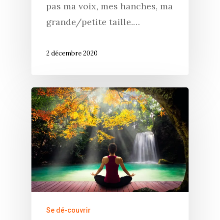
pas ma voix, mes hanches, ma
Services
S’équilibrer
grande/petite taille.…
Boutique
Se réaliser
Accompagnements
À propos
Lectures de Human D
Programmes
2 décembre 2020
Contact
La Boussole
Renaissance
Membership
Libération
Amour & Guérison
Se dé-couvrir