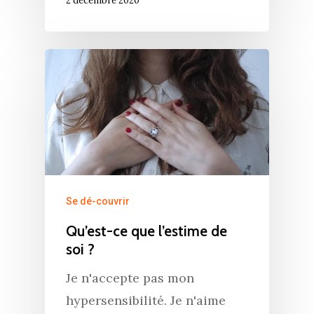
2 décembre 2020
Accueil
Se dé-couvrir
Qu’est-ce que l’estime de
Commence ici
soi ?
Blog
Je n'accepte pas mon
Podcast
Se découvrir
hypersensibilité. Je n'aime