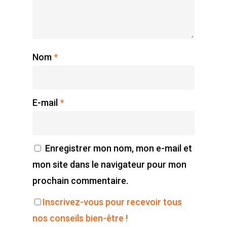
Podcast
Se découvrir
Services
S’équilibrer
Boutique
Nom
*
Se réaliser
Accompagnements
À propos
Lectures de Human D
Programmes
Contact
La Boussole
Renaissance
Membership
E-mail
*
Libération
Amour & Guérison
Enregistrer mon nom, mon e-mail et
mon site dans le navigateur pour mon
prochain commentaire.
Inscrivez-vous pour recevoir tous
nos conseils bien-être !