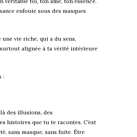
n véritable toi, ton âme, ton essence.
ssance enfouie sous des masques
 une vie riche, qui a du sens,
urtout alignée à ta vérité intérieure
 :
elà des illusions, des
s histoires que tu te racontes. C’est
té, sans masque, sans fuite. Être