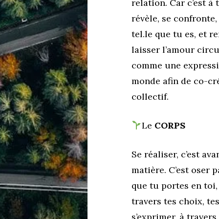
relation. Car c’est à
révèle, se confronte,
tel.le que tu es, et r
laisser l’amour circ
comme une expression
monde afin de co-cré
collectif.
Le
CORPS
Se réaliser, c’est av
matière. C’est oser p
que tu portes en toi,
travers tes choix, te
s’exprimer, à travers