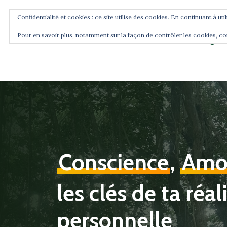
Confidentialité et cookies : ce site utilise des cookies. En continuant à uti
Pour en savoir plus, notamment sur la façon de contrôler les cookies, co
Blog
Accueil
Commence ici
Conscience
,
Amo
les clés de ta réal
personnelle