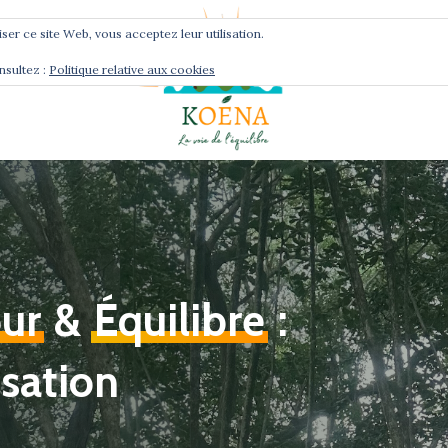
liser ce site Web, vous acceptez leur utilisation.
nsultez :
Politique relative aux cookies
Services
Podcast
ur
&
Équilibre
:
isation