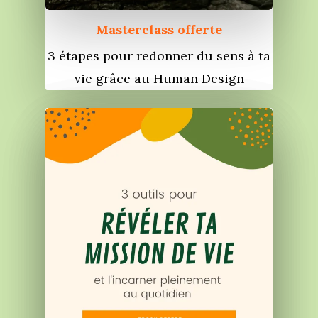
Services
S’équilibrer
Masterclass offerte
Boutique
Se réaliser
Accompagnements
3 étapes pour redonner du sens à ta
À propos
Lectures de Human D
Programmes
vie grâce au Human Design
Contact
La Boussole
Renaissance
Membership
Libération
Amour & Guérison