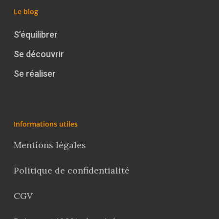
Contact
La Boussole
Renaissance
Membership
Le blog
Libération
Amour & Guérison
S’équilibrer
Se découvrir
Se réaliser
Informations utiles
Mentions légales
Politique de confidentialité
CGV