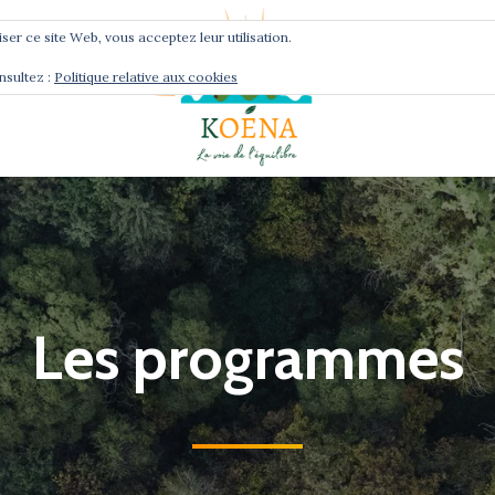
liser ce site Web, vous acceptez leur utilisation.
nsultez :
Politique relative aux cookies
Services
Podcast
Les programmes