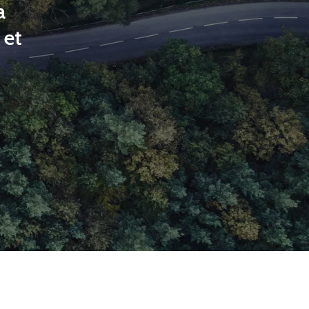
a
 et