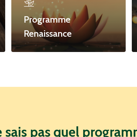
Programme
Renaissance
e
sais
pas
quel
program