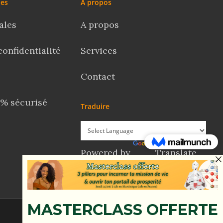
les
À propos
ales
A propos
confidentialité
Services
Contact
% sécurisé
Traduire
Powered by
Translate