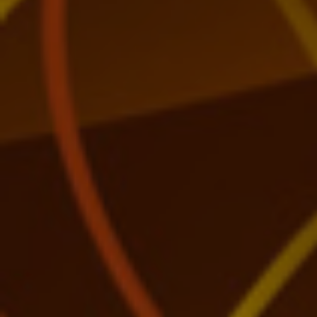
Hit enter to search or ESC to close