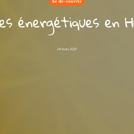
Se dé-couvrir
es énergétiques en 
24 mars 2021