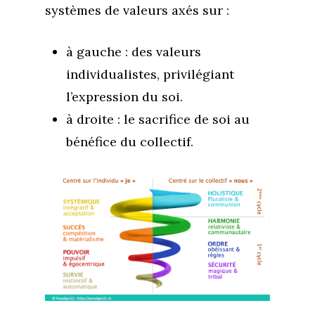
systèmes de valeurs axés sur :
Boutique
Se réaliser
Accompagnements
À propos
Lectures de Human D
Programmes
à gauche : des valeurs
individualistes, privilégiant
Contact
La Boussole
Renaissance
Membership
l’expression du soi.
Libération
Amour & Guérison
à droite : le sacrifice de soi au
bénéfice du collectif.