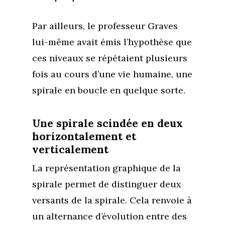
Par ailleurs, le professeur Graves
lui-même avait émis l’hypothèse que
ces niveaux se répétaient plusieurs
fois au cours d’une vie humaine, une
spirale en boucle en quelque sorte.
Une spirale scindée en deux
Accueil
horizontalement et
Commence ici
verticalement
La représentation graphique de la
Blog
spirale permet de distinguer deux
Podcast
Se découvrir
versants de la spirale. Cela renvoie à
Services
S’équilibrer
un alternance d’évolution entre des