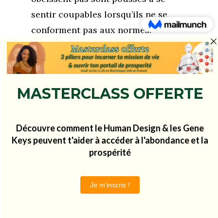
sentir coupables lorsqu’ils ne se
conforment pas aux normes.
L’objectif est souvent de servir le
“bien global” dans l’intérêt du
système, quitte à sacrifier ses
libertés ou soi-même.
7 à 10 ans. La pré-
Âge d’apparition :
adolescence durant laquelle
l’enfant construit son propre
système de valeurs, et ses règles
morales qui peuvent différer
complètement de celles des
parents.