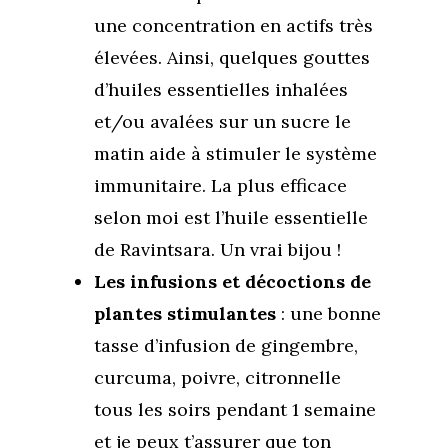
Boutique
Se réaliser
Accompagnements
une concentration en actifs très
élevées. Ainsi, quelques gouttes
À propos
Lectures de Human D
Programmes
d’huiles essentielles inhalées
Contact
La Boussole
Renaissance
Membership
et/ou avalées sur un sucre le
Libération
Amour & Guérison
matin aide à stimuler le système
immunitaire. La plus efficace
selon moi est l’huile essentielle
de Ravintsara. Un vrai bijou !
Les infusions et décoctions de
plantes stimulantes
: une bonne
tasse d’infusion de gingembre,
curcuma, poivre, citronnelle
tous les soirs pendant 1 semaine
et je peux t’assurer que ton