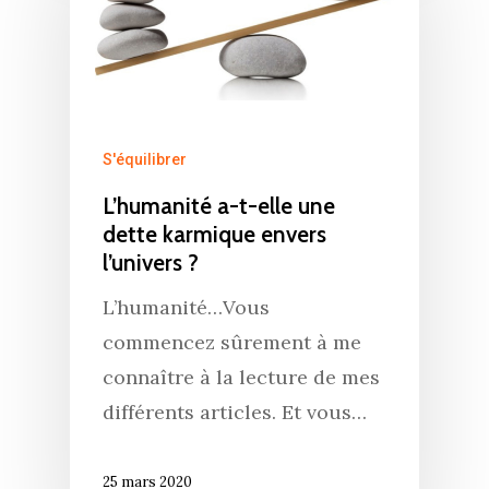
S'équilibrer
L’humanité a-t-elle une
dette karmique envers
l’univers ?
Accueil
L’humanité…Vous
Commence ici
commencez sûrement à me
Blog
connaître à la lecture de mes
différents articles. Et vous…
Podcast
Se découvrir
Services
S’équilibrer
25 mars 2020