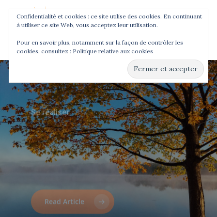
Confidentialité et cookies : ce site utilise des cookies. En continuant
à utiliser ce site Web, vous acceptez leur utilisation.
Menu
Pour en savoir plus, notamment sur la façon de contrôler les
cookies, consultez :
Politique relative aux cookies
Hit enter to search or ESC to close
Se réaliser
La
loi
du
détachement
Se réaliser
Se dé-couvrir
La
Les
loi
11
du
cas
karma
de
figures
où
(#LSS6)
(#LSS3)
c’est
l’ego
qui
agit
à
ta
place
(Part
2/2)
Read Article