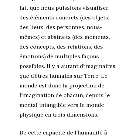
Boutique
Se réaliser
Accompagnements
fait que nous puissions visualiser
des éléments concrets (des objets,
À propos
Lectures de Human D
Programmes
des lieux, des personnes, nous-
Contact
La Boussole
Renaissance
Membership
mêmes) et abstraits (des moments,
Libération
Amour & Guérison
des concepts, des relations, des
émotions) de multiples façons
possibles. Il y a autant d’imaginaires
que d’êtres humains sur Terre. Le
monde est donc la projection de
l’imagination de chacun, depuis le
mental intangible vers le monde
physique en trois dimensions.
De cette capacité de l’humanité à