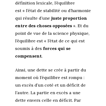
définition lexicale, l’équilibre
Boutique
Se réaliser
Accompagnements
est « l’état de stabilité ou d’harmonie
À propos
Lectures de Human D
Programmes
qui résulte d’une
juste proportion
Contact
La Boussole
Renaissance
entre des choses opposées
». Et du
Membership
point de vue de la science physique,
Libération
Amour & Guérison
l’équilibre est « l’état de ce qui est
soumis à des
forces qui se
compensent
.
Ainsi, une dette se crée à partir du
moment où l’équilibre est rompu :
un excès d’un coté et un déficit de
l’autre. La partie en excès a une
dette envers celle en déficit. Par