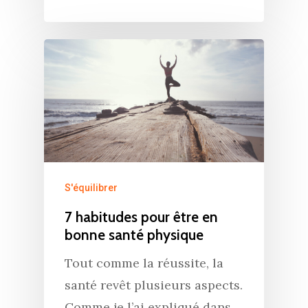
S'équilibrer
7 habitudes pour être en
bonne santé physique
Accueil
Tout comme la réussite, la
Commence ici
santé revêt plusieurs aspects.
Blog
Comme je l’ai expliqué dans