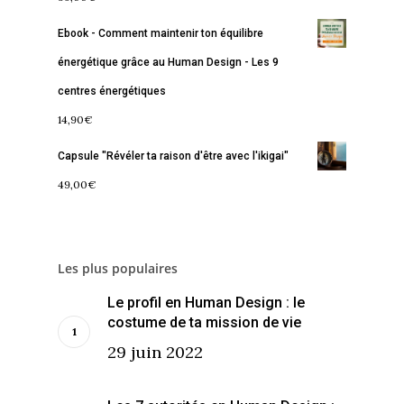
Contact
La Boussole
Renaissance
Membership
Ebook - Comment maintenir ton équilibre
Libération
Amour & Guérison
énergétique grâce au Human Design - Les 9
centres énergétiques
14,90
€
Capsule "Révéler ta raison d'être avec l'ikigai"
49,00
€
Les plus populaires
Le profil en Human Design : le
costume de ta mission de vie
29 juin 2022