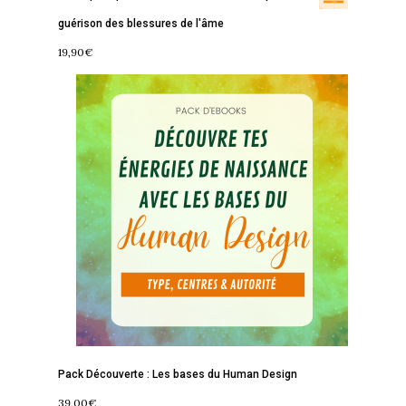
guérison des blessures de l'âme
19,90
€
Accueil
Commence ici
Blog
Podcast
Se découvrir
Services
S’équilibrer
Boutique
Se réaliser
Accompagnements
Pack Découverte : Les bases du Human Design
À propos
Lectures de Human D
Programmes
39,00
€