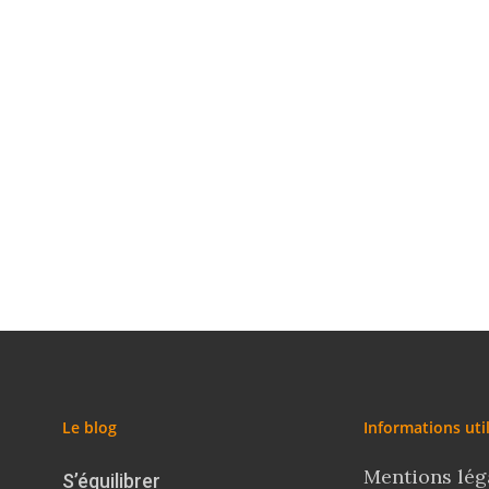
Le blog
Informations uti
Mentions lég
S’équilibrer