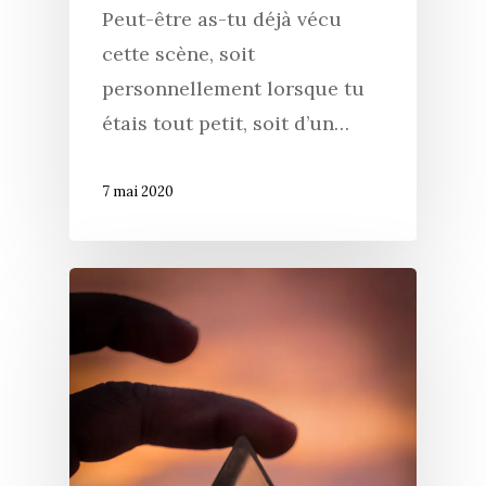
Peut-être as-tu déjà vécu
cette scène, soit
Accueil
personnellement lorsque tu
Commence ici
étais tout petit, soit d’un…
Blog
7 mai 2020
Podcast
Se découvrir
Services
S’équilibrer
Boutique
Se réaliser
Accompagnements
À propos
Lectures de Human D
Programmes
Contact
La Boussole
Renaissance
Membership
Libération
Amour & Guérison