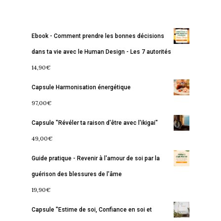
Services
S’équilibrer
Ebook - Comment prendre les bonnes décisions
Boutique
Se réaliser
Accompagnements
dans ta vie avec le Human Design - Les 7 autorités
À propos
Lectures de Human D
Programmes
14,90
€
Contact
La Boussole
Renaissance
Membership
Capsule Harmonisation énergétique
97,00
€
Libération
Amour & Guérison
Capsule "Révéler ta raison d'être avec l'ikigai"
49,00
€
Guide pratique - Revenir à l'amour de soi par la
guérison des blessures de l'âme
19,90
€
Capsule "Estime de soi, Confiance en soi et