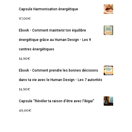
Capsule Harmonisation énergétique
Accueil
97,00
€
Commence ici
Ebook - Comment maintenir ton équilibre
Blog
énergétique grâce au Human Design - Les 9
centres énergétiques
Podcast
Se découvrir
14,90
€
Services
S’équilibrer
Ebook - Comment prendre les bonnes décisions
Boutique
Se réaliser
Accompagnements
dans ta vie avec le Human Design - Les 7 autorités
À propos
Lectures de Human D
Programmes
14,90
€
Capsule "Révéler ta raison d'être avec l'ikigai"
Contact
La Boussole
Renaissance
Membership
49,00
€
Libération
Amour & Guérison