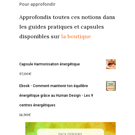
Pour approfondir
Services
S’équilibrer
Approfondis toutes ces notions dans
Boutique
Se réaliser
Accompagnements
les guides pratiques et capsules
disponibles sur
la boutique
À propos
Lectures de Human D
Programmes
Contact
La Boussole
Renaissance
Membership
Capsule Harmonisation énergétique
Libération
Amour & Guérison
97,00
€
Ebook - Comment maintenir ton équilibre
énergétique grâce au Human Design - Les 9
centres énergétiques
14,90
€