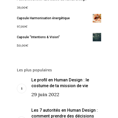
Contact
La Boussole
Renaissance
Membership
39,00
€
Libération
Amour & Guérison
Capsule Harmonisation énergétique
97,00
€
Capsule "Intentions & Vision"
50,00
€
Les plus populaires
Le profil en Human Design : le
costume de ta mission de vie
29 juin 2022
Les 7 autorités en Human Design :
comment prendre des décisions