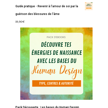
Guide pratique - Revenir à l'amour de soi par la
guérison des blessures de l'âme
19,90
€
Accueil
Commence ici
Blog
Podcast
Se découvrir
Services
S’équilibrer
Boutique
Se réaliser
Accompagnements
À propos
Lectures de Human D
Programmes
Pack Découverte : Les bases du Human Design