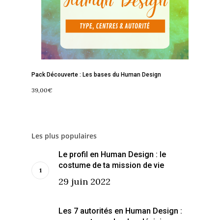
Contact
La Boussole
Renaissance
Membership
Libération
Amour & Guérison
Pack Découverte : Les bases du Human Design
39,00
€
Les plus populaires
Le profil en Human Design : le
costume de ta mission de vie
29 juin 2022
Les 7 autorités en Human Design :