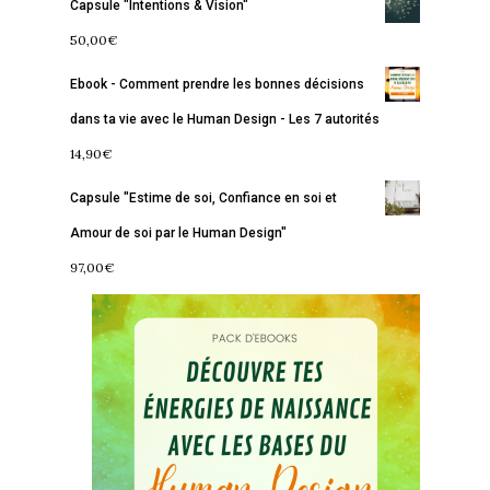
Capsule "Intentions & Vision"
50,00
€
Ebook - Comment prendre les bonnes décisions
dans ta vie avec le Human Design - Les 7 autorités
14,90
€
Accueil
Capsule "Estime de soi, Confiance en soi et
Commence ici
Amour de soi par le Human Design"
Blog
97,00
€
Podcast
Se découvrir
Services
S’équilibrer
Boutique
Se réaliser
Accompagnements
À propos
Lectures de Human D
Programmes