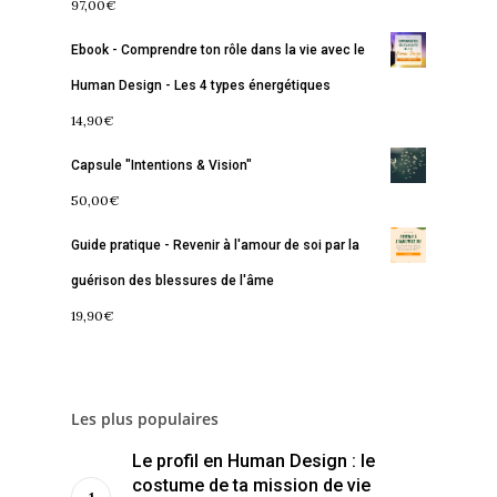
97,00
€
Commence ici
Ebook - Comprendre ton rôle dans la vie avec le
Blog
Human Design - Les 4 types énergétiques
14,90
€
Podcast
Se découvrir
Capsule "Intentions & Vision"
Services
S’équilibrer
50,00
€
Boutique
Se réaliser
Accompagnements
Guide pratique - Revenir à l'amour de soi par la
À propos
Lectures de Human D
Programmes
guérison des blessures de l'âme
19,90
€
Contact
La Boussole
Renaissance
Membership
Libération
Amour & Guérison
Les plus populaires
Le profil en Human Design : le
costume de ta mission de vie