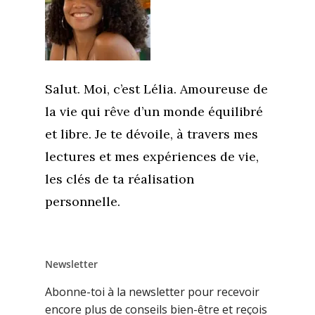
Boutique
Se réaliser
Accompagnements
À propos
Lectures de Human D
Programmes
Contact
La Boussole
Renaissance
Membership
Salut. Moi, c’est Lélia. Amoureuse de
Libération
Amour & Guérison
la vie qui rêve d’un monde équilibré
et libre. Je te dévoile, à travers mes
lectures et mes expériences de vie,
les clés de ta réalisation
personnelle.
Newsletter