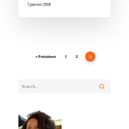
7 janvier 2018
« Précédent
1
2
3
Accueil
Commence ici
Blog
Podcast
Se découvrir
Services
S’équilibrer