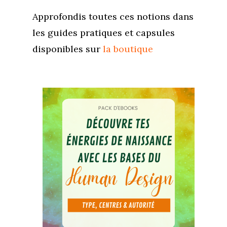
Approfondis toutes ces notions dans
les guides pratiques et capsules
Accueil
disponibles sur
la boutique
Commence ici
Blog
Podcast
Se découvrir
Services
S’équilibrer
Boutique
Se réaliser
Accompagnements
À propos
Lectures de Human D
Programmes
Contact
La Boussole
Renaissance
Membership
Libération
Amour & Guérison