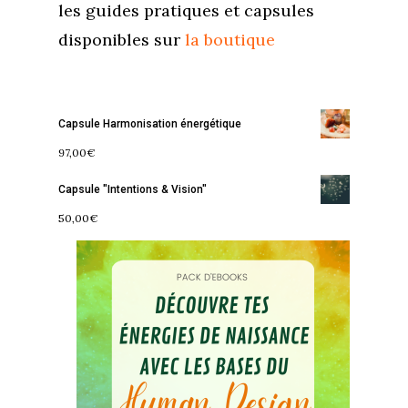
les guides pratiques et capsules
disponibles sur
la boutique
Capsule Harmonisation énergétique
97,00
€
Capsule "Intentions & Vision"
50,00
€
Accueil
Commence ici
Blog
Podcast
Se découvrir