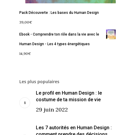
Contact
La Boussole
Renaissance
Membership
Pack Découverte : Les bases du Human Design
Libération
Amour & Guérison
39,00
€
Ebook - Comprendre ton rôle dans la vie avec le
Human Design - Les 4 types énergétiques
14,90
€
Les plus populaires
Le profil en Human Design : le
costume de ta mission de vie
29 juin 2022
Les 7 autorités en Human Design :
comment prendre des décisions