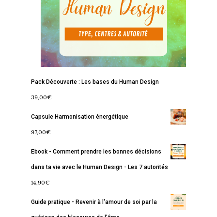
Podcast
Se découvrir
Services
S’équilibrer
Boutique
Se réaliser
Accompagnements
À propos
Lectures de Human D
Programmes
Pack Découverte : Les bases du Human Design
Contact
La Boussole
Renaissance
Membership
39,00
€
Capsule Harmonisation énergétique
Libération
Amour & Guérison
97,00
€
Ebook - Comment prendre les bonnes décisions
dans ta vie avec le Human Design - Les 7 autorités
14,90
€
Guide pratique - Revenir à l'amour de soi par la