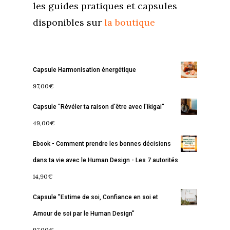
les guides pratiques et capsules
disponibles sur
la boutique
Accueil
Capsule Harmonisation énergétique
97,00
€
Commence ici
Capsule "Révéler ta raison d'être avec l'ikigai"
Blog
49,00
€
Podcast
Se découvrir
Ebook - Comment prendre les bonnes décisions
Services
S’équilibrer
dans ta vie avec le Human Design - Les 7 autorités
14,90
€
Boutique
Se réaliser
Accompagnements
Capsule "Estime de soi, Confiance en soi et
À propos
Lectures de Human D
Programmes
Amour de soi par le Human Design"
Contact
La Boussole
Renaissance
Membership
97,00
€