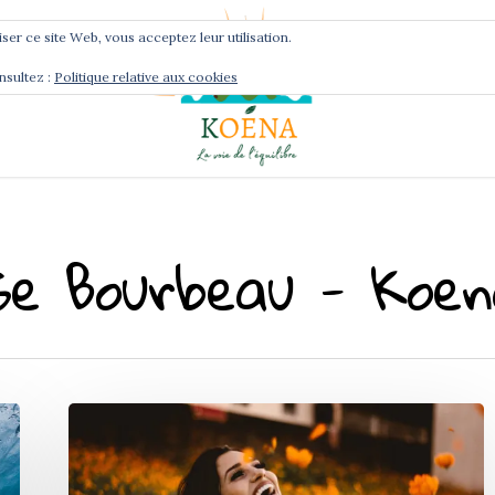
liser ce site Web, vous acceptez leur utilisation.
nsultez :
Politique relative aux cookies
Services
Podcast
ise Bourbeau - Koe