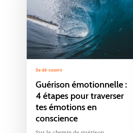
Hit enter to search or ESC to close
Se dé-couvrir
Guérison émotionnelle :
4 étapes pour traverser
tes émotions en
conscience
Sur le chemin de guérison