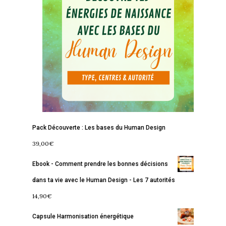
Accueil
Commence ici
Blog
Pack Découverte : Les bases du Human Design
39,00
€
Podcast
Se découvrir
Ebook - Comment prendre les bonnes décisions
Services
S’équilibrer
dans ta vie avec le Human Design - Les 7 autorités
Boutique
Se réaliser
Accompagnements
14,90
€
À propos
Lectures de Human D
Programmes
Capsule Harmonisation énergétique