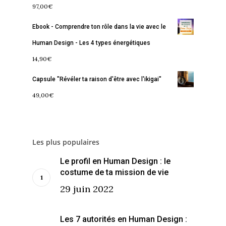
97,00
€
Contact
La Boussole
Renaissance
Membership
Ebook - Comprendre ton rôle dans la vie avec le
Libération
Amour & Guérison
Human Design - Les 4 types énergétiques
14,90
€
Capsule "Révéler ta raison d'être avec l'ikigai"
49,00
€
Les plus populaires
Le profil en Human Design : le
costume de ta mission de vie
29 juin 2022
Les 7 autorités en Human Design :