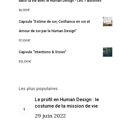
dans ta vie avec le Human Design - Les 7 autorités
Contact
La Boussole
Renaissance
Membership
14,90
€
Libération
Amour & Guérison
Capsule "Estime de soi, Confiance en soi et
Amour de soi par le Human Design"
97,00
€
Capsule "Intentions & Vision"
50,00
€
Les plus populaires
Le profil en Human Design : le
costume de ta mission de vie
29 juin 2022