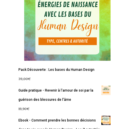
Accueil
Commence ici
Pack Découverte : Les bases du Human Design
Blog
39,00
€
Podcast
Se découvrir
Guide pratique - Revenir à l'amour de soi par la
Services
S’équilibrer
guérison des blessures de l'âme
19,90
€
Boutique
Se réaliser
Accompagnements
Ebook - Comment prendre les bonnes décisions
À propos
Lectures de Human D
Programmes