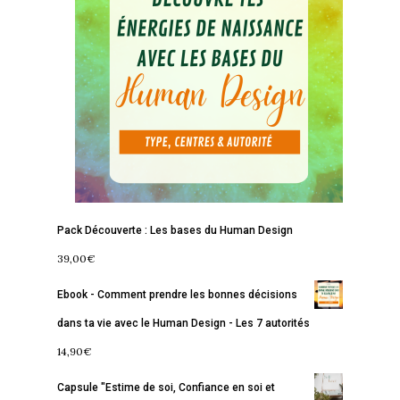
Accueil
Commence ici
Pack Découverte : Les bases du Human Design
39,00
€
Blog
Ebook - Comment prendre les bonnes décisions
Podcast
Se découvrir
dans ta vie avec le Human Design - Les 7 autorités
Services
S’équilibrer
14,90
€
Boutique
Se réaliser
Accompagnements
Capsule "Estime de soi, Confiance en soi et