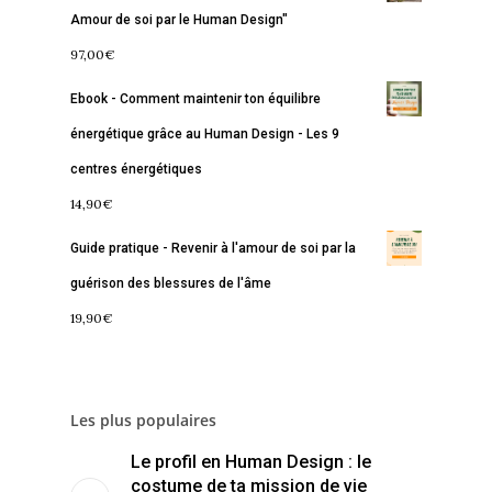
Amour de soi par le Human Design"
À propos
Lectures de Human D
Programmes
97,00
€
Contact
La Boussole
Renaissance
Membership
Ebook - Comment maintenir ton équilibre
Libération
Amour & Guérison
énergétique grâce au Human Design - Les 9
centres énergétiques
14,90
€
Guide pratique - Revenir à l'amour de soi par la
guérison des blessures de l'âme
19,90
€
Les plus populaires
Le profil en Human Design : le
costume de ta mission de vie