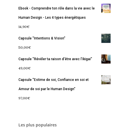
Accueil
Ebook - Comprendre ton rôle dans la vie avec le
Human Design - Les 4 types énergétiques
Commence ici
14,90
€
Blog
Capsule "Intentions & Vision"
Podcast
Se découvrir
50,00
€
Services
S’équilibrer
Capsule "Révéler ta raison d'être avec l'ikigai"
49,00
€
Boutique
Se réaliser
Accompagnements
Capsule "Estime de soi, Confiance en soi et
À propos
Lectures de Human D
Programmes
Amour de soi par le Human Design"
Contact
La Boussole
Renaissance
Membership
97,00
€
Libération
Amour & Guérison
Les plus populaires