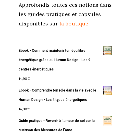
Approfondis toutes ces notions dans
les guides pratiques et capsules
disponibles sur
la boutique
Accueil
Ebook - Comment maintenir ton équilibre
énergétique grâce au Human Design - Les 9
Commence ici
centres énergétiques
Blog
14,90
€
Podcast
Se découvrir
Ebook - Comprendre ton rôle dans la vie avec le
Services
Human Design - Les 4 types énergétiques
S’équilibrer
14,90
€
Boutique
Se réaliser
Accompagnements
Guide pratique - Revenir à l'amour de soi par la
À propos
Lectures de Human D
Programmes
guérison des blessures de l'âme