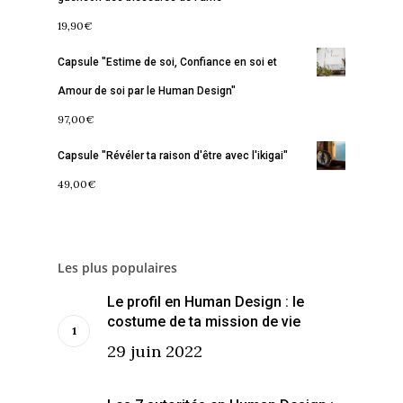
Contact
La Boussole
Renaissance
Membership
19,90
€
Libération
Amour & Guérison
Capsule "Estime de soi, Confiance en soi et
Amour de soi par le Human Design"
97,00
€
Capsule "Révéler ta raison d'être avec l'ikigai"
49,00
€
Les plus populaires
Le profil en Human Design : le
costume de ta mission de vie
29 juin 2022