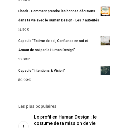
Commence ici
Ebook - Comment prendre les bonnes décisions
Blog
dans ta vie avec le Human Design - Les 7 autorités
14,90
€
Podcast
Se découvrir
Capsule "Estime de soi, Confiance en soi et
Services
S’équilibrer
Amour de soi par le Human Design"
Boutique
Se réaliser
Accompagnements
97,00
€
À propos
Lectures de Human D
Programmes
Capsule "Intentions & Vision"
50,00
€
Contact
La Boussole
Renaissance
Membership
Libération
Amour & Guérison
Les plus populaires
Le profil en Human Design : le
costume de ta mission de vie