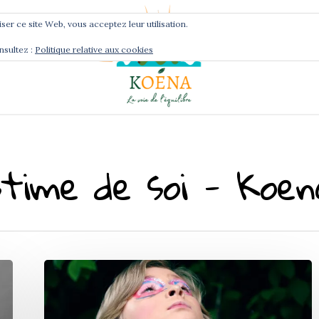
liser ce site Web, vous acceptez leur utilisation.
nsultez :
Politique relative aux cookies
Services
Podcast
stime de soi - Koen