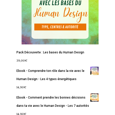
Services
S’équilibrer
Boutique
Se réaliser
Accompagnements
À propos
Lectures de Human D
Programmes
Contact
La Boussole
Renaissance
Membership
Libération
Amour & Guérison
Pack Découverte : Les bases du Human Design
39,00
€
Ebook - Comprendre ton rôle dans la vie avec le
Human Design - Les 4 types énergétiques
14,90
€
Ebook - Comment prendre les bonnes décisions
dans ta vie avec le Human Design - Les 7 autorités
14,90
€