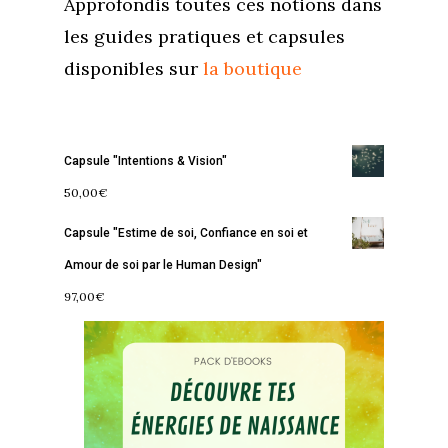
Approfondis toutes ces notions dans
les guides pratiques et capsules
disponibles sur
la boutique
Capsule "Intentions & Vision"
50,00
€
Capsule "Estime de soi, Confiance en soi et
Amour de soi par le Human Design"
Accueil
97,00
€
Commence ici
Blog
Podcast
Se découvrir