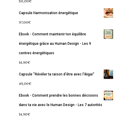
50,00
€
Accueil
Capsule Harmonisation énergétique
97,00
€
Commence ici
Ebook - Comment maintenir ton équilibre
Blog
énergétique grâce au Human Design - Les 9
Podcast
Se découvrir
centres énergétiques
Services
S’équilibrer
14,90
€
Boutique
Capsule "Révéler ta raison d'être avec l'ikigai"
Se réaliser
Accompagnements
49,00
€
À propos
Lectures de Human D
Programmes
Ebook - Comment prendre les bonnes décisions
Contact
La Boussole
Renaissance
Membership
dans ta vie avec le Human Design - Les 7 autorités
Libération
Amour & Guérison
14,90
€