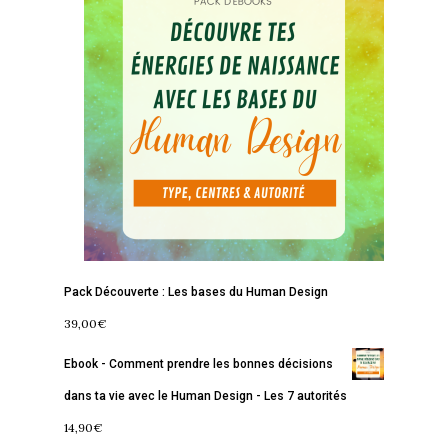
Accueil
Commence ici
Blog
Pack Découverte : Les bases du Human Design
Podcast
Se découvrir
39,00
€
Services
S’équilibrer
Ebook - Comment prendre les bonnes décisions
Boutique
dans ta vie avec le Human Design - Les 7 autorités
Se réaliser
Accompagnements
14,90
€
À propos
Lectures de Human D
Programmes