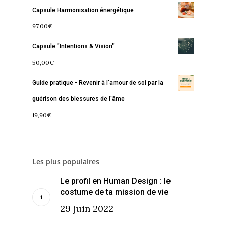
Capsule Harmonisation énergétique
Contact
La Boussole
Renaissance
Membership
97,00
€
Libération
Amour & Guérison
Capsule "Intentions & Vision"
50,00
€
Guide pratique - Revenir à l'amour de soi par la
guérison des blessures de l'âme
19,90
€
Les plus populaires
Le profil en Human Design : le
costume de ta mission de vie
29 juin 2022