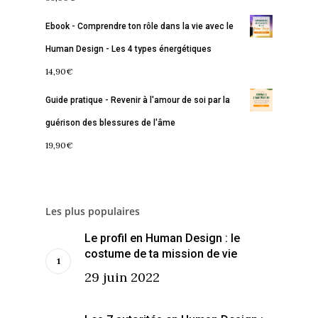
Contact
La Boussole
Renaissance
Membership
Ebook - Comprendre ton rôle dans la vie avec le
Human Design - Les 4 types énergétiques
Libération
Amour & Guérison
14,90
€
Guide pratique - Revenir à l'amour de soi par la
guérison des blessures de l'âme
19,90
€
Les plus populaires
Le profil en Human Design : le
costume de ta mission de vie
29 juin 2022