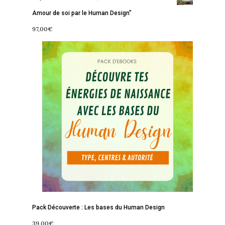
Amour de soi par le Human Design"
97,00
€
Accueil
Commence ici
Blog
Podcast
Se découvrir
Services
S’équilibrer
Boutique
Se réaliser
Accompagnements
Pack Découverte : Les bases du Human Design
À propos
Lectures de Human D
Programmes
39,00
€