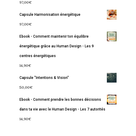
97,00
€
Accueil
Capsule Harmonisation énergétique
Commence ici
97,00
€
Ebook - Comment maintenir ton équilibre
Blog
énergétique grâce au Human Design - Les 9
Podcast
Se découvrir
centres énergétiques
Services
S’équilibrer
14,90
€
Boutique
Se réaliser
Accompagnements
Capsule "Intentions & Vision"
50,00
€
À propos
Lectures de Human D
Programmes
Ebook - Comment prendre les bonnes décisions
Contact
La Boussole
Renaissance
Membership
dans ta vie avec le Human Design - Les 7 autorités
Libération
Amour & Guérison
14,90
€