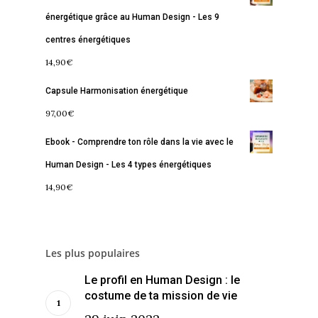
À propos
Lectures de Human D
Programmes
énergétique grâce au Human Design - Les 9
Contact
La Boussole
Renaissance
Membership
centres énergétiques
14,90
€
Libération
Amour & Guérison
Capsule Harmonisation énergétique
97,00
€
Ebook - Comprendre ton rôle dans la vie avec le
Human Design - Les 4 types énergétiques
14,90
€
Les plus populaires
Le profil en Human Design : le
costume de ta mission de vie