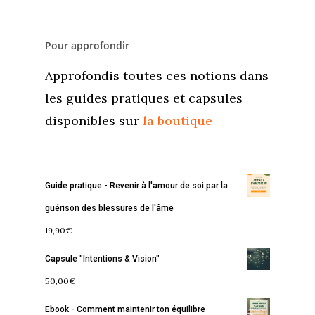
Pour approfondir
Approfondis toutes ces notions dans
les guides pratiques et capsules
disponibles sur
la boutique
Accueil
Commence ici
Guide pratique - Revenir à l'amour de soi par la
Blog
guérison des blessures de l'âme
Podcast
19,90
€
Se découvrir
Capsule "Intentions & Vision"
Services
S’équilibrer
50,00
€
Boutique
Se réaliser
Accompagnements
Ebook - Comment maintenir ton équilibre