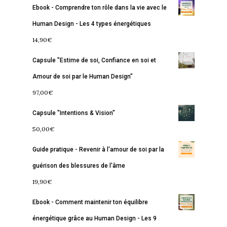
Ebook - Comprendre ton rôle dans la vie avec le
Services
S’équilibrer
Human Design - Les 4 types énergétiques
14,90
€
Boutique
Se réaliser
Accompagnements
Capsule "Estime de soi, Confiance en soi et
À propos
Lectures de Human D
Programmes
Amour de soi par le Human Design"
Contact
La Boussole
Renaissance
Membership
97,00
€
Libération
Amour & Guérison
Capsule "Intentions & Vision"
50,00
€
Guide pratique - Revenir à l'amour de soi par la
guérison des blessures de l'âme
19,90
€
Ebook - Comment maintenir ton équilibre
énergétique grâce au Human Design - Les 9