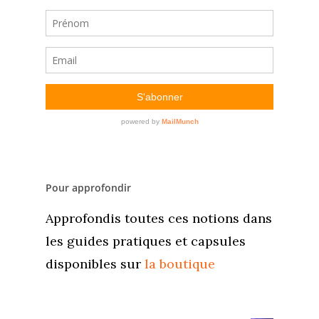
Pour approfondir
Approfondis toutes ces notions dans
Accueil
les guides pratiques et capsules
Commence ici
disponibles sur
la boutique
Blog
Podcast
Se découvrir