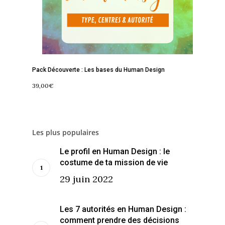
Contact
La Boussole
Renaissance
Membership
Libération
Amour & Guérison
Pack Découverte : Les bases du Human Design
39,00
€
Les plus populaires
Le profil en Human Design : le
costume de ta mission de vie
29 juin 2022
Les 7 autorités en Human Design :
comment prendre des décisions