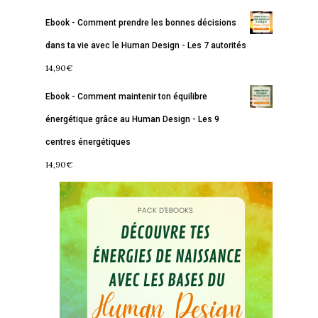
Ebook - Comment prendre les bonnes décisions
dans ta vie avec le Human Design - Les 7 autorités
14,90
€
Ebook - Comment maintenir ton équilibre
Accueil
énergétique grâce au Human Design - Les 9
centres énergétiques
Commence ici
14,90
€
Blog
Podcast
Se découvrir
Services
S’équilibrer
Boutique
Se réaliser
Accompagnements
À propos
Lectures de Human D
Programmes