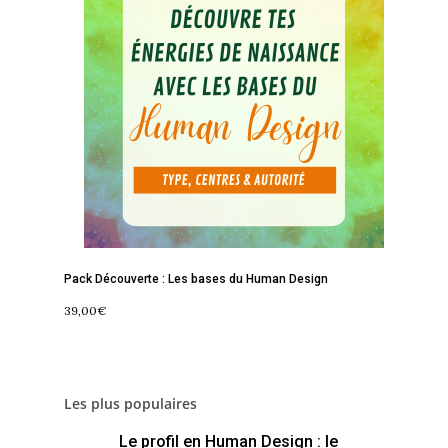
À propos
Lectures de Human D
Programmes
Contact
La Boussole
Renaissance
Membership
Libération
Amour & Guérison
Pack Découverte : Les bases du Human Design
39,00
€
Les plus populaires
Le profil en Human Design : le