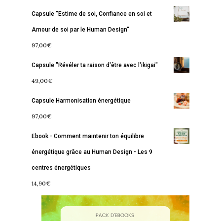
Capsule "Estime de soi, Confiance en soi et
Amour de soi par le Human Design"
97,00
€
Capsule "Révéler ta raison d'être avec l'ikigai"
49,00
€
Capsule Harmonisation énergétique
Accueil
97,00
€
Commence ici
Ebook - Comment maintenir ton équilibre
Blog
énergétique grâce au Human Design - Les 9
centres énergétiques
Podcast
Se découvrir
14,90
€
Services
S’équilibrer
Boutique
Se réaliser
Accompagnements