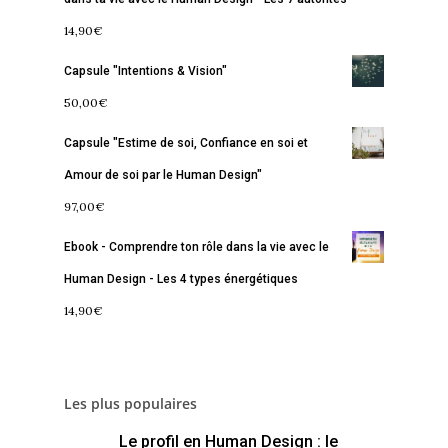
14,90
€
Commence ici
Capsule "Intentions & Vision"
Blog
50,00
€
Podcast
Se découvrir
Capsule "Estime de soi, Confiance en soi et
Services
S’équilibrer
Amour de soi par le Human Design"
97,00
€
Boutique
Se réaliser
Accompagnements
Ebook - Comprendre ton rôle dans la vie avec le
À propos
Lectures de Human D
Programmes
Human Design - Les 4 types énergétiques
Contact
La Boussole
Renaissance
Membership
14,90
€
Libération
Amour & Guérison
Les plus populaires
Le profil en Human Design : le