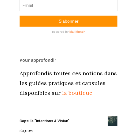
Blog
Podcast
Se découvrir
Services
S’équilibrer
Boutique
Se réaliser
Accompagnements
Pour approfondir
À propos
Lectures de Human D
Programmes
Approfondis toutes ces notions dans
Contact
La Boussole
Renaissance
Membership
les guides pratiques et capsules
Libération
Amour & Guérison
disponibles sur
la boutique
Capsule "Intentions & Vision"
50,00
€