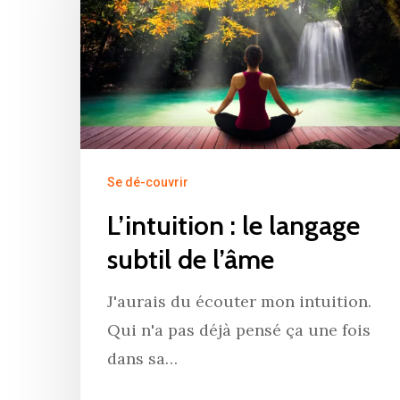
Hit enter to search or ESC to close
Se dé-couvrir
L’intuition : le langage
subtil de l’âme
J'aurais du écouter mon intuition.
Qui n'a pas déjà pensé ça une fois
dans sa…