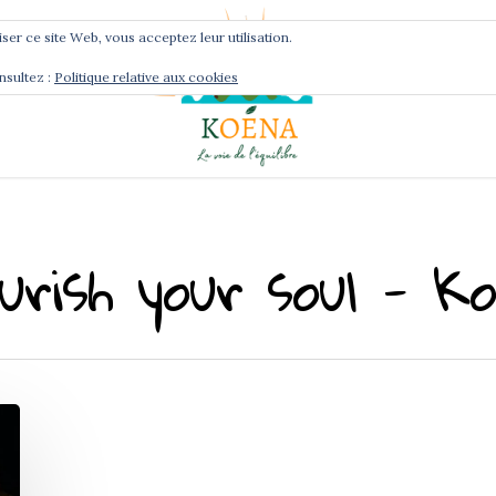
liser ce site Web, vous acceptez leur utilisation.
nsultez :
Politique relative aux cookies
Services
Podcast
urish your soul - K