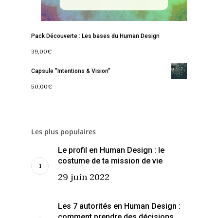
Contact
La Boussole
Renaissance
Membership
Libération
Amour & Guérison
Pack Découverte : Les bases du Human Design
39,00
€
Capsule "Intentions & Vision"
50,00
€
Les plus populaires
Le profil en Human Design : le
costume de ta mission de vie
29 juin 2022
Les 7 autorités en Human Design :
comment prendre des décisions