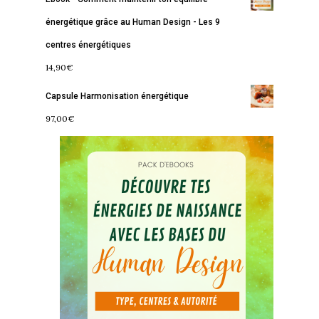
énergétique grâce au Human Design - Les 9
centres énergétiques
14,90
€
Capsule Harmonisation énergétique
Accueil
97,00
€
Commence ici
Blog
Podcast
Se découvrir
Services
S’équilibrer
Boutique
Se réaliser
Accompagnements
À propos
Lectures de Human D
Programmes