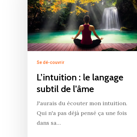
Hit enter to search or ESC to close
Se dé-couvrir
L’intuition : le langage
subtil de l’âme
J'aurais du écouter mon intuition.
Qui n'a pas déjà pensé ça une fois
dans sa…